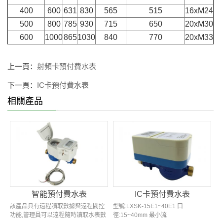
400
600
631
830
565
515
16xM24
500
800
785
930
715
650
20xM30
600
1000
865
1030
840
770
20xM33
上一頁：
射頻卡預付費水表
下一頁：
IC卡預付費水表
相關產品
智能預付費水表
IC卡預付費水表
該產品具有遠程讀取數據與遠程閥控
型號:LXSK-15E1~40E1 口
功能,管理員可以遠程隨時讀取水表數
徑:15~40mm 最小流