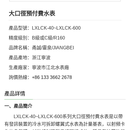
大口徑預付費水表
產品型號：LXLCK-40~LXLCK-600
精度級別：B級或C級/R160
品牌名稱：甬誠/靈泉/JIANGBEI
產品產地：浙江寧波
生產廠家：寧波市江北水表廠
詢價熱線：
+86 133 3662 2678
產品詳情
一、產品簡介
LXLCK-40~LXLCK-600系列大口徑預付費水表是以帶
有發訊裝置的冷水可拆卸螺翼式水表為計量基表，以射頻卡