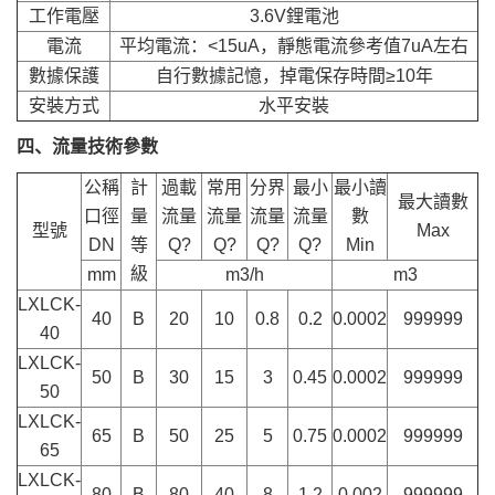
工作電壓
3.6V鋰電池
電流
平均電流：<15uA，靜態電流參考值7uA左右
數據保護
自行數據記憶，掉電保存時間≥10年
安裝方式
水平安裝
四、流量技術參數
公稱
計
過載
常用
分界
最小
最小讀
最大讀數
口徑
量
流量
流量
流量
流量
數
型號
Max
DN
等
Q?
Q?
Q?
Q?
Min
級
mm
m3/h
m3
LXLCK-
40
B
20
10
0.8
0.2
0.0002
999999
40
LXLCK-
50
B
30
15
3
0.45
0.0002
999999
50
LXLCK-
65
B
50
25
5
0.75
0.0002
999999
65
LXLCK-
80
B
80
40
8
1.2
0.002
999999