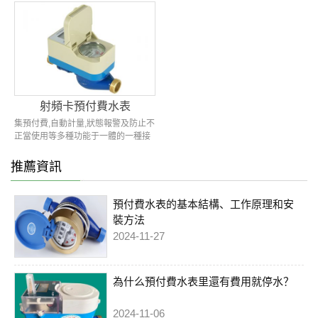
據,實時了解智能水表的使用情況,此外
量:0.03125~0.2m3/h 分界流
還可以根據實際情況進行遠程閥門開
量:0.05~0.32m3/h 常用流
關控制...
量:2.5~16m3/h 過載流
量:3.125~20m3...
射頻卡預付費水表
集預付費,自動計量,狀態報警及防止不
正當使用等多種功能于一體的一種接
觸式預付費型水表, 具有計量準確,性
能可靠,結構緊湊合理等優點,適用于單
推薦資訊
向非脈沖水流...
預付費水表的基本結構、工作原理和安
裝方法
2024-11-27
為什么預付費水表里還有費用就停水？
2024-11-06