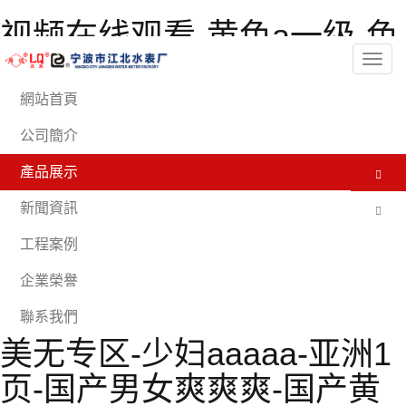
视频在线观看-黄色a一级-色
欲av伊人久久大香线蕉影院-
分
類
亚洲另类色图-男女在线观
網站首頁
看-亚洲欧美日韩在线播放-
公司簡介
久久韩国-99精品一区二区-
產品展示
伊人射-91亚洲精品久久久蜜
新聞資訊
桃网站-骚虎免费视频-91禁
工程案例
在线动漫-视频一区亚洲-91
企業榮譽
极品国产-日韩一级不卡-欧
聯系我們
美无专区-少妇aaaaa-亚洲1
页-国产男女爽爽爽-国产黄