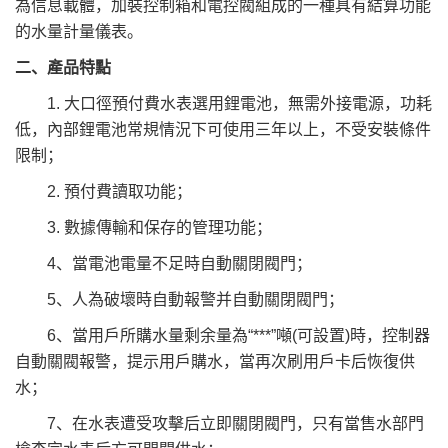
為信息載體，加裝控制箱和電控閥組成的一種具有結算功能
的水量計量儀表。
二、產品特點
1. 大口徑預付費水表選用鋰電池，無需外接電源，功耗
低，內部鋰電池常規情況下可使用三年以上，不受安裝條件
限制；
2. 預付費讀取功能；
3. 數據傳輸和保存的管理功能；
4、當電池電量不足時自動關閉閥門；
5、人為破壞時自動報警并自動關閉閥門；
6、當用戶所購水量剩余量為“***”噸(可設置)時，控制器
自動關閥報警，提示用戶購水，當再次刷用戶卡后恢復供
水；
7、在水表遭受攻擊后立即關閉閥門，只有當售水部門