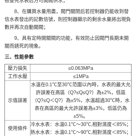
檢查完水表后方可開閥供水；
8、在購買水量用盡，閥門關閉后若控制器仍能收到發
信水表發出的記數信號，則控制器顯示的剩余水量將出現負
數并再次自動關閥；
9、具有定時開關閥的功能，有效防止因閥門長期未開
關而銹死的現象。
三、性能參數
壓力損失
≤0.063MPa
工作水壓
≤1MPa
水溫在0.1℃至30℃范圍以內時，水表的最大允
許誤差在高區（Q?≤Q≤Q?）為±2%，低區
示值誤差
（Q?≤Q＜Q?）為±5%，水溫超過30℃時，水
表在高區的最大允許誤差為±3%，低區仍為
±5%。
冷水水表：水溫0.1℃～30℃,相對濕度＜85%；
使用條件
熱水水表：水溫0.1℃～90℃,相對濕度＜85%；